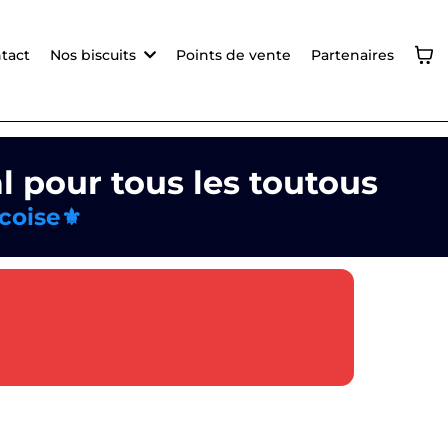
tact
Nos biscuits
Points de vente
Partenaires
l pour tous les toutous
coise⚜️