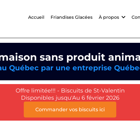
Accueil
Friandises Glacées
À propos
Con
 maison sans produit anima
 au Québec par une entreprise Québe
Offre limitée!!! - Biscuits de St-Valentin
Disponibles jusqu'Au 6 février 2026
Commander vos biscuits ici