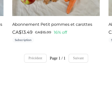
es
Abonnement Petit pommes et carottes
A
CA$13.49
C
16% off
CA$15.99
Subscription
Page 1 / 1
Précédent
Suivant