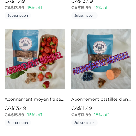
CA$11.49
CA$13.49
CA$13.99
18% off
CA$15.99
16% off
Subscription
Subscription
Abonnement moyen fraises et épinards
Abonnement pastilles d'entraînement Bleuet et patates douces
CA$13.49
CA$11.49
CA$15.99
16% off
CA$13.99
18% off
Subscription
Subscription