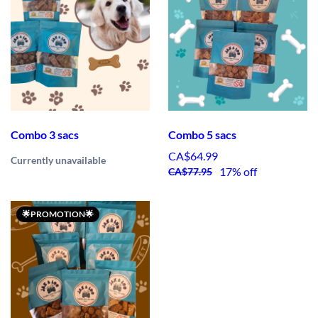
Combo 3 sacs
Combo 5 sacs
CA$64.99
Currently unavailable
17% off
CA$77.95
🌟PROMOTION🌟