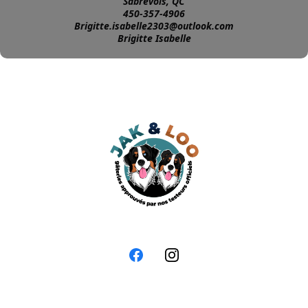
Sabrevois, QC
450-357-4906
Brigitte.isabelle2303@outlook.com
Brigitte Isabelle