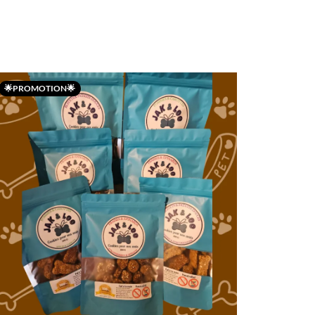
🌟PROMOTION🌟