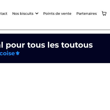
tact
Nos biscuits
Points de vente
Partenaires
l pour tous les toutous
coise⚜️