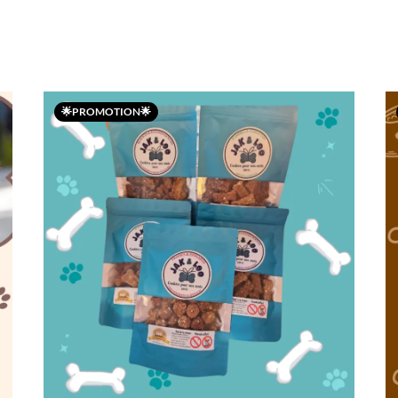
🌟PROMOTION🌟