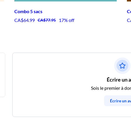
Combo 5 sacs
C
CA$64.99
17% off
C
CA$77.95
Écrire un 
Sois le premier à do
Écrire un av