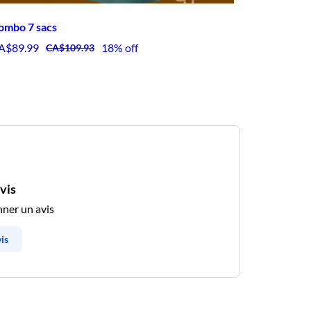
ombo 7 sacs
A$89.99
18% off
CA$109.93
avis
nner un avis
is