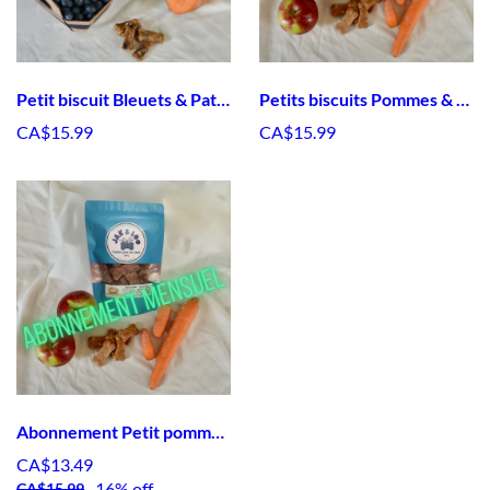
Petit biscuit Bleuets & Patates Douces
Petits biscuits Pommes & Carottes
CA$15.99
CA$15.99
Abonnement Petit pommes et carottes
CA$13.49
16% off
CA$15.99